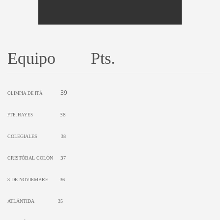
Equipo Pts.
39
OLIMPIA DE ITÁ
38
PTE. HAYES
COLEGIALES
38
3
CRISTÓBAL COLÓN
7
3 DE NOVIEMBRE
36
ATLÁNTIDA
35