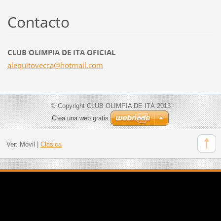
Contacto
CLUB OLIMPIA DE ITA OFICIAL
alequito
vecca@ho
tmail.co
m
© Copyright CLUB OLIMPIA DE ITÁ 2013
Crea una web gratis
Ver:
Móvil
|
Clásica