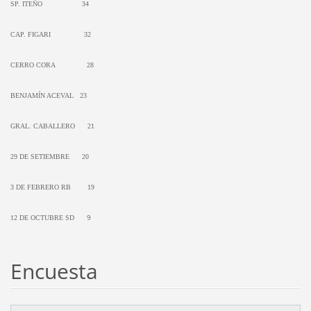
SP. ITEÑO
34
CAP. FIGARI
32
CERRO CORA
28
BENJAMÍN ACEVAL 23
GRAL. CABALLERO
21
29 DE SETIEMBRE
20
3 DE FEBRERO RB
19
9
12 DE OCTUBRE SD
Encuesta