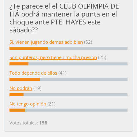
¿Te parece el el CLUB OLPIMPIA DE
ITÁ podrá mantener la punta en el
choque ante PTE. HAYES este
sábado??
Sí, vienen jugando demasiado bien
(52)
Son punteros, pero tienen mucha presión
(25)
Todo depende de ellos
(41)
No podrán
(19)
No tengo opinión
(21)
Votos totales:
158